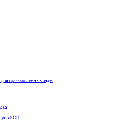
 для промышленных задач
eza
соров SCR