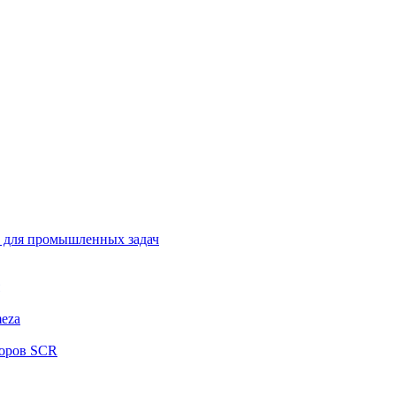
 для промышленных задач
eza
соров SCR